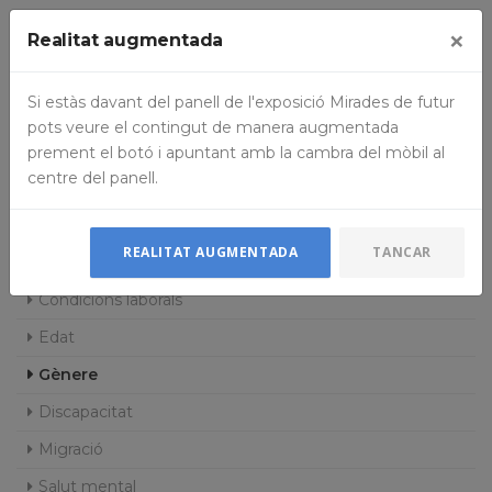
×
Realitat augmentada
Si estàs davant del panell de l'exposició Mirades de futur
pots veure el contingut de manera augmentada
prement el botó i apuntant amb la cambra del mòbil al
centre del panell.
REALITAT AUGMENTADA
TANCAR
Formació
Condicions laborals
Edat
Gènere
Discapacitat
Migració
Salut mental