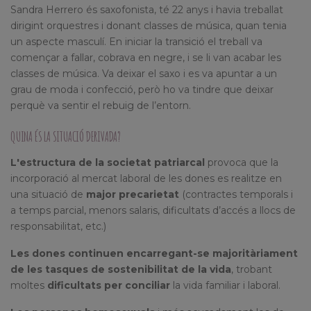
Sandra Herrero és saxofonista, té 22 anys i havia treballat
dirigint orquestres i donant classes de música, quan tenia
un aspecte masculí. En iniciar la transició el treball va
començar a fallar, cobrava en negre, i se li van acabar les
classes de música. Va deixar el saxo i es va apuntar a un
grau de moda i confecció, però ho va tindre que deixar
perquè va sentir el rebuig de l’entorn.
QUINA ÉS LA SITUACIÓ DERIVADA?
L'estructura de la societat patriarcal
provoca que la
incorporació al mercat laboral de les dones es realitze en
una situació de
major precarietat
(contractes temporals i
a temps parcial, menors salaris, dificultats d’accés a llocs de
responsabilitat, etc.)
Les dones continuen encarregant-se majoritàriament
de les tasques de sostenibilitat de la vida
, trobant
moltes
dificultats per conciliar
la vida familiar i laboral.