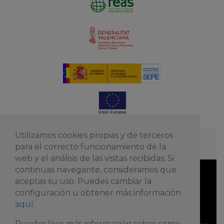
Utilizamos cookies propias y de terceros
para el correcto funcionamiento de la
web y el análisis de las visitas recibidas. Si
continuas navegante, consideramos que
aceptas su uso. Puedes cambiar la
esscoop@fevecta.coop
configuración u obtener más información
aquí
.
© Copyright 2026. Todos los derechos reservados.
Puedes leer más información sobre como
Desarrollo web con
por
Siete y media, coop.v.