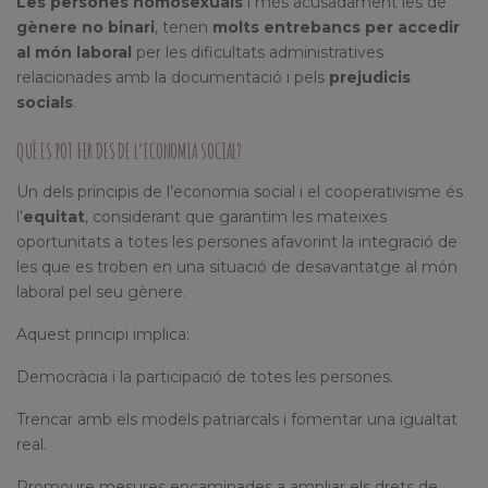
Les persones homosexuals
i més acusadament les de
gènere no binari
, tenen
molts entrebancs per accedir
al món laboral
per les dificultats administratives
relacionades amb la documentació i pels
prejudicis
socials
.
QUÈ ES POT FER DES DE L’ECONOMIA SOCIAL?
Un dels principis de l’economia social i el cooperativisme és
l’
equitat
, considerant que garantim les mateixes
oportunitats a totes les persones afavorint la integració de
les que es troben en una situació de desavantatge al món
laboral pel seu gènere.
Aquest principi implica:
Democràcia i la participació de totes les persones.
Trencar amb els models patriarcals i fomentar una igualtat
real.
Promoure mesures encaminades a ampliar els drets de