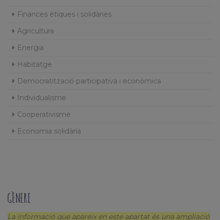
Finances ètiques i solidàries
Agricultura
Energia
Habitatge
Democratització participativa i econòmica
Individualisme
Cooperativisme
Economia solidària
GÈNERE
La informació que apareix en este apartat és una ampliació