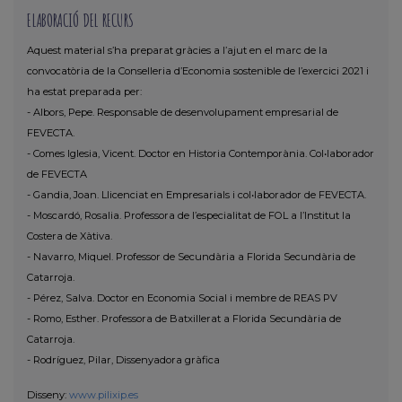
ELABORACIÓ DEL RECURS
Aquest material s’ha preparat gràcies a l’ajut en el marc de la
convocatòria de la Conselleria d’Economia sostenible de l’exercici 2021 i
ha estat preparada per:
- Albors, Pepe. Responsable de desenvolupament empresarial de
FEVECTA.
- Comes Iglesia, Vicent. Doctor en Historia Contemporània. Col•laborador
de FEVECTA
- Gandia, Joan. Llicenciat en Empresarials i col•laborador de FEVECTA.
- Moscardó, Rosalia. Professora de l’especialitat de FOL a l’Institut la
Costera de Xàtiva.
- Navarro, Miquel. Professor de Secundària a Florida Secundària de
Catarroja.
- Pérez, Salva. Doctor en Economia Social i membre de REAS PV
- Romo, Esther. Professora de Batxillerat a Florida Secundària de
Catarroja.
- Rodríguez, Pilar, Dissenyadora gràfica
Disseny:
www.pilixip.es